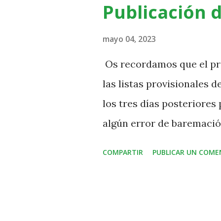
t
Publicación d
r
a
mayo 04, 2023
d
Os recordamos que el pr
a
las listas provisionales 
s
los tres días posteriores 
algún error de baremación
se publicaran las listas d
COMPARTIR
PUBLICAR UN COME
admitidos tendréis que pa
matricula (sin completar 
admisión)