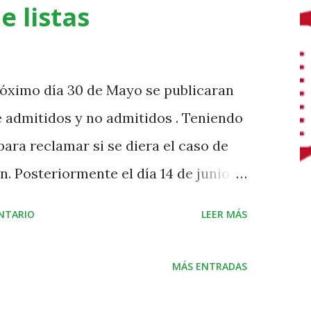
e listas
óximo día 30 de Mayo se publicaran
de admitidos y no admitidos . Teniendo
para reclamar si se diera el caso de
. Posteriormente el día 14 de junio
efinitivas, si vuestro peque aparece en
NTARIO
LEER MÁS
sar al centro a formalizar la
ese tramite no será efectiva esa
MÁS ENTRADAS