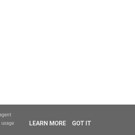
-agent
LEARN MORE
GOT IT
e usage