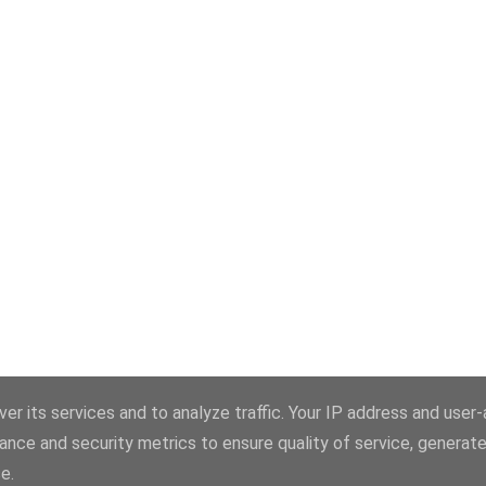
er its services and to analyze traffic. Your IP address and user
Con la tecnología de Blogger
ance and security metrics to ensure quality of service, generat
CEI MONSEÑOR ALVES BRAS
e.